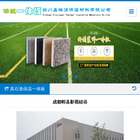
真石漆保温一体板
成都郫县影视硅谷