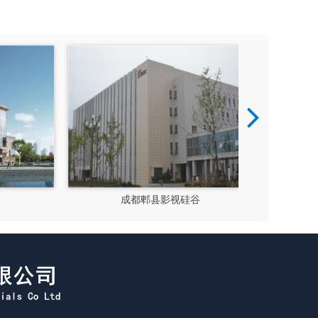
成都郫县影视硅谷
新都